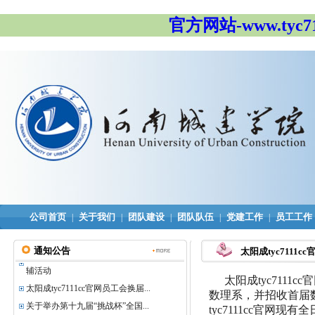
官方网站-www.tyc
公司首页
关于我们
团队建设
团队队伍
党建工作
员工工作
|
|
|
|
|
太阳成tyc7111cc官网团委开展团干培训
工作
通知公告
太阳成tyc7111c
太阳成tyc7111cc官网举办“心灵画卷”团
辅活动
太阳成tyc711
太阳成tyc7111cc官网员工会换届...
数理系，并招收首届数学
关于举办第十九届“挑战杯”全国...
tyc7111cc官网现