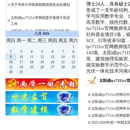
博士24人，具有硕士
关于华侨大学陈林聪教授报告会的通知
形成了一支年龄结构、
学与应用数学专业、
太阳成tyc7111cc官网团委开展团干培训
高等数学、线性代数
工作
tyc7111cc官
太阳成tyc7111cc官网举办“心灵画卷”团
八月 2026
社科基金项目1项，省
辅活动
周日
周一
周二
周三
周四
周五
周六
SCI、EI等收录50
太阳成tyc7111cc官网员工会换届...
tyc7111cc官
1
关于举办第十九届“挑战杯”全国...
2
3
4
5
6
7
8
145项。太阳成ty
9
10
11
12
13
14
15
关于华侨大学陈林聪教授报告会的通知
室、建筑物理实验室
16
17
18
19
20
21
22
级实验教学示范中心
23
24
25
26
27
28
29
光伏一体化技术河南
30
31
太阳成tyc7111c
太阳成tyc7111cc官
太阳成tyc7111cc官网
太阳成tyc7111cc官网
太阳成tyc7111cc官网
2025-2026年第一学期太