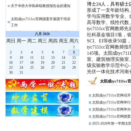
博士24人，具有硕士
关于华侨大学陈林聪教授报告会的通知
形成了一支年龄结构、
学与应用数学专业、
太阳成tyc7111cc官网团委开展团干培训
高等数学、线性代数
工作
tyc7111cc官
太阳成tyc7111cc官网举办“心灵画卷”团
八月 2026
社科基金项目1项，省
辅活动
周日
周一
周二
周三
周四
周五
周六
SCI、EI等收录50
太阳成tyc7111cc官网员工会换届...
tyc7111cc官
1
2
3
4
5
6
7
8
关于举办第十九届“挑战杯”全国...
145项。太阳成ty
9
10
11
12
13
14
15
室、建筑物理实验室
关于华侨大学陈林聪教授报告会的通知
16
17
18
19
20
21
22
级实验教学示范中心
23
24
25
26
27
28
29
光伏一体化技术河南
30
31
太阳成tyc7111c
太阳成tyc7111cc官
太阳成tyc7111cc官网
太阳成tyc7111cc官网
太阳成tyc7111cc官网
2025-2026年第一学期太