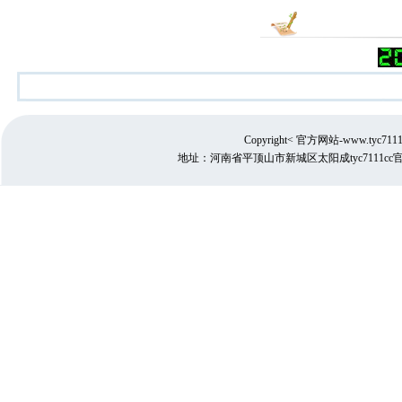
Copyright
< 官方网站-www.tyc711
地址：河南省平顶山市新城区太阳成tyc7111cc官网 邮