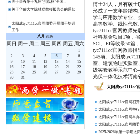
关于举办第十九届“挑战杯”全国...
博士24人，具有硕士
关于华侨大学陈林聪教授报告会的通知
形成了一支年龄结构、
学与应用数学专业、
太阳成tyc7111cc官网团委开展团干培训
高等数学、线性代数
工作
tyc7111cc官
八月 2026
社科基金项目1项，省
太阳成tyc7111cc官网举办“心灵画卷”团
周日
周一
周二
周三
周四
周五
周六
SCI、EI等收录50
辅活动
tyc7111cc官
1
太阳成tyc7111cc官网员工会换届...
2
3
4
5
6
7
8
145项。太阳成ty
关于举办第十九届“挑战杯”全国...
9
10
11
12
13
14
15
室、建筑物理实验室
16
关于华侨大学陈林聪教授报告会的通知
17
18
19
20
21
22
级实验教学示范中心
23
24
25
26
27
28
29
光伏一体化技术河南
30
31
太阳成tyc7111c
太阳成tyc7111cc官
太阳成tyc7111cc官网
太阳成tyc7111cc官网
太阳成tyc7111cc官网
2025-2026年第一学期太