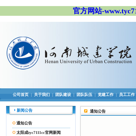
官方网站-www.tyc
公司首页
关于我们
团队建设
团队队伍
党建工作
员工工作
|
|
|
|
|
新闻公告
通知公告
通知公告
太阳成tyc7111cc官网新闻