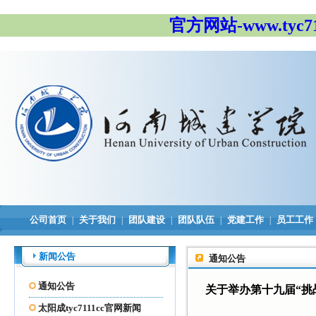
官方网站-www.tyc
公司首页
关于我们
团队建设
团队队伍
党建工作
员工工作
|
|
|
|
|
新闻公告
通知公告
通知公告
关于举办第十九届“挑战
太阳成tyc7111cc官网新闻