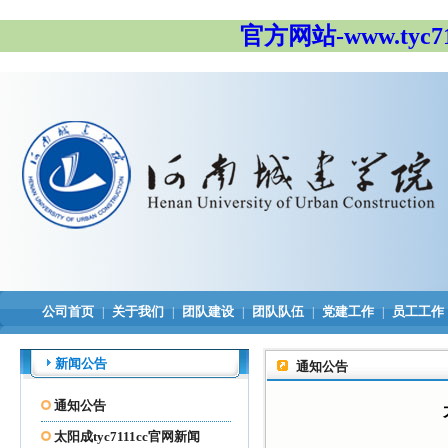
官方网站-www.tyc
公司首页
关于我们
团队建设
团队队伍
党建工作
员工工作
|
|
|
|
|
新闻公告
通知公告
通知公告
太阳成tyc7111cc官网新闻