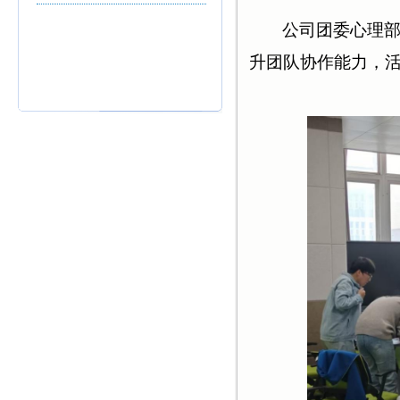
公司
团委
心理
升团队协作能力，