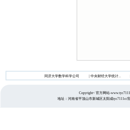
同济大学数学科学公司
|
中央财经大学统计...
Copyright
< 官方网站-www.tyc711
地址：河南省平顶山市新城区太阳成tyc7111cc官网 邮