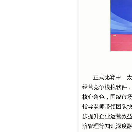
正式比赛中，太阳
经营竞争模拟软件
核心角色，围绕市
指导老师带领团队
步提升企业运营效
济管理等知识深度