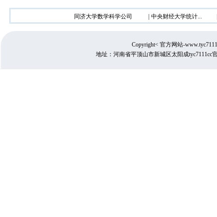
同济大学数学科学公司
|
中央财经大学统计...
Copyright
< 官方网站-www.tyc711
地址：河南省平顶山市新城区太阳成tyc7111cc官网 邮