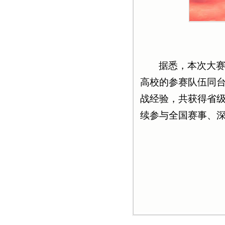
据悉，本次大
高校的参赛队伍同台竞
战经验，共获得省
续参与全国赛事、