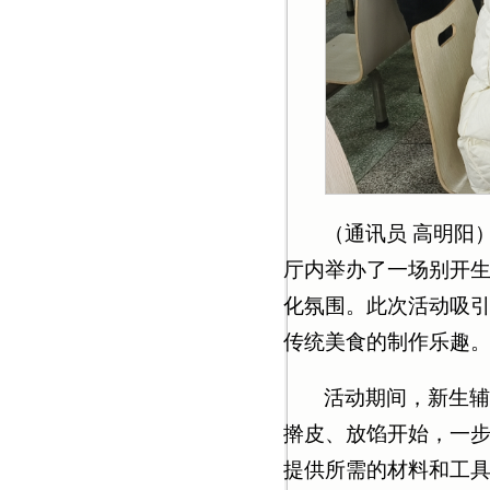
（通讯员 高明阳）1
厅内举办了一场别开
化氛围。此次活动吸引
传统美食的制作乐趣
活动期间，新生
擀皮、放馅开始，一
提供所需的材料和工