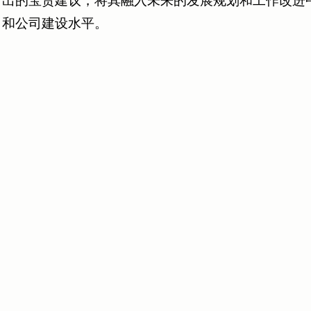
出的宝贵建议，将其融入未来的发展规划和工作改进
和公司建设水平。