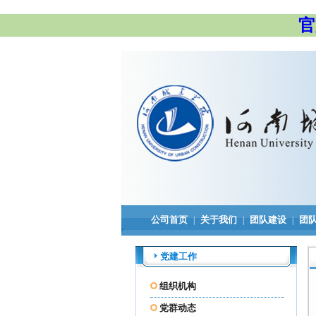
官
公司首页
关于我们
团队建设
团
|
|
|
党建工作
组织机构
党群动态