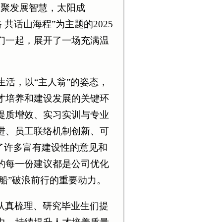
凝聚发展智慧，太阳成
路 共话山海程”为主题的2025
们一起，展开了一场充满温
生活，以“主人翁”的姿态，
才培养和建设发展的关键环
提质增效、实习实训与专业
进、员工联络机制创新、可
了许多富有建设性的意见和
的每一份建议都是公司优化
航船”破浪前行的重要动力。
认真梳理、研究毕业生们提