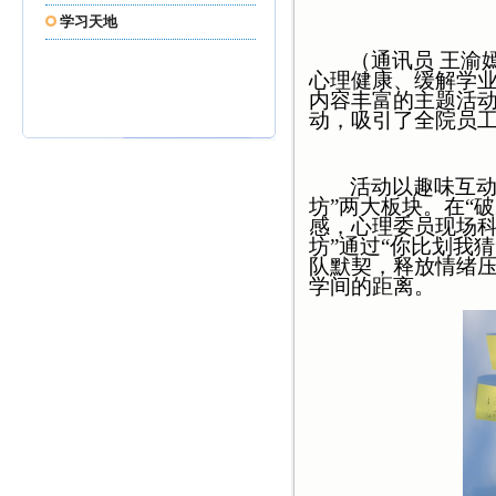
学习天地
（通讯员 王渝
心理健康、缓解学业压
内容丰富的主题活动
动，吸引了全院员
活动以趣味互
坊”两大板块。在“
感，心理委员现场科
坊”通过“你比划我
队默契，释放情绪
学间的距离。