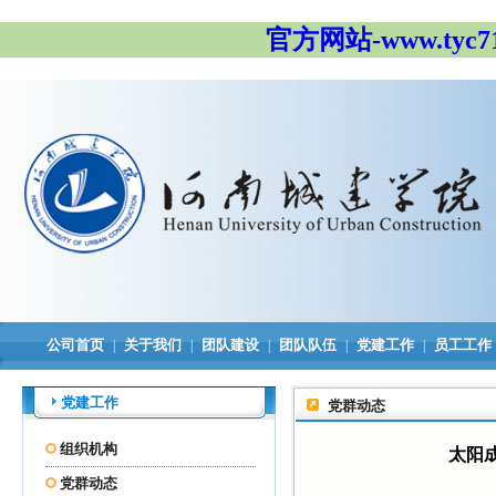
官方网站-www.tyc
公司首页
关于我们
团队建设
团队队伍
党建工作
员工工作
|
|
|
|
|
党建工作
党群动态
组织机构
太阳成
党群动态