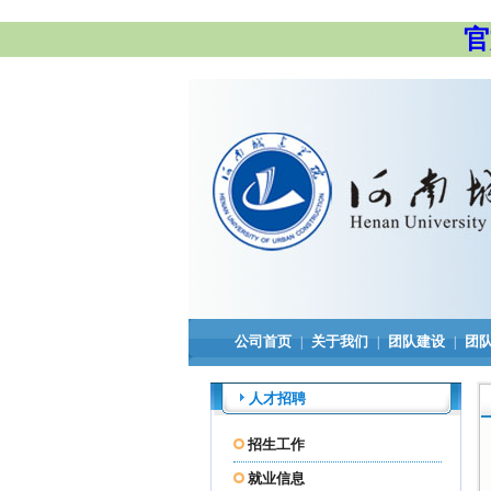
官
公司首页
关于我们
团队建设
团
|
|
|
人才招聘
招生工作
就业信息