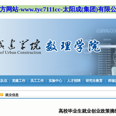
方网站-www.tyc7111cc-太阳成(集团)有限
队队伍
党建工作
员工工作
实验中心
人才招聘
研究生教育
师德
|
|
|
|
|
|
就业信息
高校毕业生就业创业政策摘