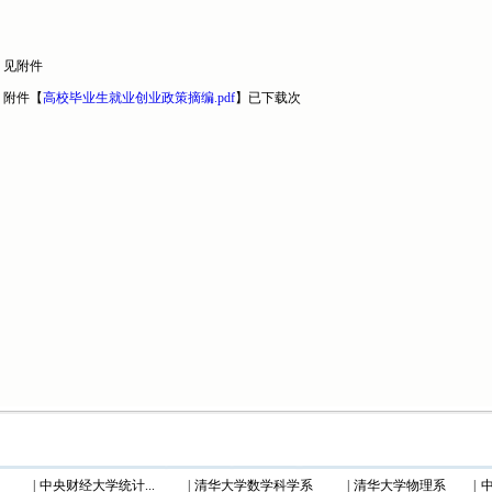
见附件
附件【
高校毕业生就业创业政策摘编.pdf
】
已下载
次
|
中央财经大学统计...
|
清华大学数学科学系
|
清华大学物理系
|
中