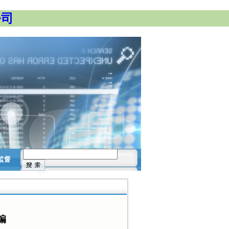
公司
监督
编